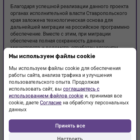
Благодаря успешной реализации данного проекта в
органах исполнительной власти Ставропольского
края заложена технологическая основа для
дальнейшей миграции на российское программное
обеспечение. Вместе с этим, при миграции
обеспечена полная сохранность данных
министерств и ведомств, отработан алгоритм
процесса миграции без нарушения
Мы используем файлы cookie
работоспособности государственных
информационных систем.
Мы используем файлы cookie для обеспечения
работы сайта, анализа трафика и улучшения
пользовательского опыта. Продолжая
использовать сайт, вы
соглашаетесь с
использованием файлов cookie
и, принимая все
cookie, даете
Согласие
на обработку персональных
данных
Принять все
Настроить