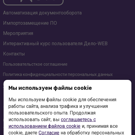
Автоматизация документооборота
Импортозамещение ПО
Мероприятия
Интерактивный курс пользователя
Дело-WEB
Контакты
Пользовательсткое соглашение
Политика конфиденциальности персональных данных
Соглашение об использовании cookie-файлов
Мы используем файлы cookie
Краснодар
Мы используем файлы cookie для обеспечения
+7 (861) 991-49-47
работы сайта, анализа трафика и улучшения
пользовательского опыта. Продолжая
использовать сайт, вы
соглашаетесь с
Ставрополь
+7 (8652) 997-840
использованием файлов cookie
и, принимая все
cookie, даете
Согласие
на обработку персональных