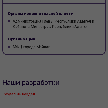
Администрация Крымского района
Органы исполнительной власти
Администрация Курганинского района
Администрация Главы Республики Адыгея и
Кабинета Министров Республики Адыгея
Администрация Кущевского района
Организации
Администрация Лабинского района
МФЦ города Майкоп
Администрация Новокубанского района
Администрация Новопокровского района
Администрация города Новороссийск
Администрация Отрадненского района
Наши разработки
Администрация Приморско-Ахтарского района
Раздел не найден.
Администрация Северского района