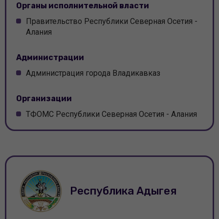
Органы исполнительной власти
Администрация Выселковского района
Правительство Республики Северная Осетия -
Администрация города Геленджик
Алания
Администрация города Горячий Ключ
Администрации
Администрация Гулькевичского района
Администрация города Владикавказ
Администрация Динского района
Организации
Администрация Кавказского района
ТФОМС Республики Северная Осетия - Алания
Администрация Калининского района
Администрация Каневского района
Администрация Кореновского района
Республика Адыгея
Администрация Красноармейского района
Администрация Крыловского района