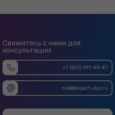
Администрация Славянского района
Администрация города Сочи
Администрация Староминского района
Администрация Тбилисского района
Свяжитесь с нами для
Администрация Темрюкского района
консультации
Администрация Тимашевского района
Администрация Тихорецкого района
+7 (861) 991-49-47
Администрация Туапсинского района
mail@expert-doc.ru
Администрация Успенского района
Администрация Усть-Лабинского района
Организации