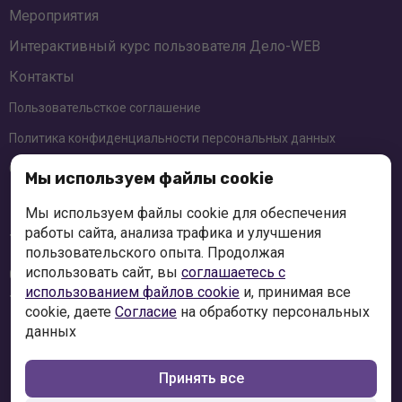
Мероприятия
Интерактивный курс пользователя
Дело-WEB
Контакты
Пользовательсткое соглашение
Политика конфиденциальности персональных данных
Соглашение об использовании cookie-файлов
Мы используем файлы cookie
Краснодар
Мы используем файлы cookie для обеспечения
+7 (861) 991-49-47
работы сайта, анализа трафика и улучшения
пользовательского опыта. Продолжая
использовать сайт, вы
соглашаетесь с
Ставрополь
+7 (8652) 997-840
использованием файлов cookie
и, принимая все
cookie, даете
Согласие
на обработку персональных
данных
mail@expert-doc.ru
Принять все