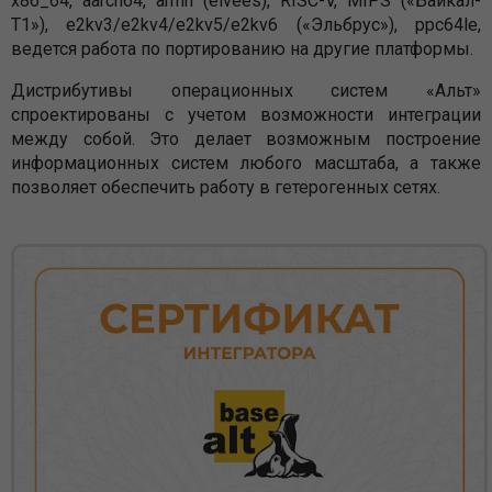
x86_64, aarch64, armh (elvees), RISC-V, MIPS («Байкал-
T1»), e2kv3/e2kv4/e2kv5/e2kv6 («Эльбрус»), ppc64le,
ведется работа по портированию на другие платформы.
Дистрибутивы операционных систем «Альт»
спроектированы с учетом возможности интеграции
между собой. Это делает возможным построение
информационных систем любого масштаба, а также
позволяет обеспечить работу в гетерогенных сетях.