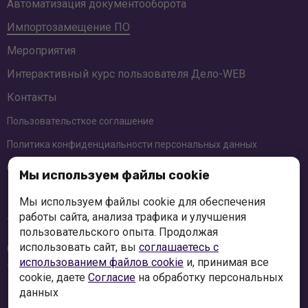
Автоматизация документооборота
Импортозамещение ПО
Мероприятия
Интерактивный курс пользователя
Дело-WEB
Контакты
Пользовательсткое соглашение
Политика конфиденциальности персональных данных
Соглашение об использовании cookie-файлов
Мы используем файлы cookie
Краснодар
Мы используем файлы cookie для обеспечения
+7 (861) 991-49-47
работы сайта, анализа трафика и улучшения
пользовательского опыта. Продолжая
использовать сайт, вы
соглашаетесь с
Ставрополь
+7 (8652) 997-840
использованием файлов cookie
и, принимая все
cookie, даете
Согласие
на обработку персональных
данных
mail@expert-doc.ru